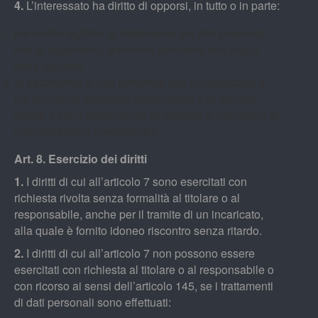
4.
L’interessato ha diritto di opporsi, in tutto o in parte:
per motivi legittimi al trattamento dei dati personali
che lo riguardano, ancorché pertinenti allo scopo
della raccolta;
al trattamento di dati personali che lo riguardano a
fini di invio di materiale pubblicitario o di vendita
diretta o per il compimento di ricerche di mercato o di
comunicazione commerciale.
Art. 8. Esercizio dei diritti
1.
I diritti di cui all’articolo 7 sono esercitati con
richiesta rivolta senza formalità al titolare o al
responsabile, anche per il tramite di un incaricato,
alla quale è fornito idoneo riscontro senza ritardo.
2.
I diritti di cui all’articolo 7 non possono essere
esercitati con richiesta al titolare o al responsabile o
con ricorso ai sensi dell’articolo 145, se i trattamenti
di dati personali sono effettuati: