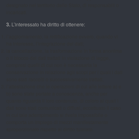
designato nel territorio dello Stato, di responsabili o
incaricati.
3.
L’interessato ha diritto di ottenere:
l’aggiornamento, la rettificazione ovvero, quando vi
ha interesse, l’integrazione dei dati;
la cancellazione, la trasformazione in forma anonima
o il blocco dei dati trattati in violazione di legge,
compresi quelli di cui non è necessaria la
conservazione in relazione agli scopi per i quali i dati
sono stati raccolti o successivamente trattati;
l’attestazione che le operazioni di cui alle lettere a) e
b) sono state portate a conoscenza, anche per
quanto riguarda il loro contenuto, di coloro ai quali i
dati sono stati comunicati o diffusi, eccettuato il caso
in cui tale adempimento si rivela impossibile o
comporta un impiego di mezzi manifestamente
sproporzionato rispetto al diritto tutelato.