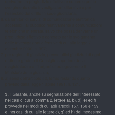
derivarne un pregiudizio effettivo e concreto per lo
svolgimento delle investigazioni difensive o per
l’esercizio del diritto in sede giudiziaria;
da fornitori di servizi di comunicazione elettronica
accessibili al pubblico relativamente a comunicazioni
telefoniche in entrata, salvo che possa derivarne un
pregiudizio effettivo e concreto per lo svolgimento
delle investigazioni difensive di cui alla legge 7
dicembre 2000, n. 397;
per ragioni di giustizia, presso uffici giudiziari di ogni
ordine e grado o il Consiglio superiore della
magistratura o altri organi di autogoverno o il
Ministero della giustizia;
ai sensi dell’articolo 53, fermo restando quanto
previsto dalla legge 1 aprile 1981, n. 121.
3.
Il Garante, anche su segnalazione dell’interessato,
nei casi di cui al comma 2, lettere a), b), d), e) ed f)
provvede nei modi di cui agli articoli 157, 158 e 159
e, nei casi di cui alle lettere c), g) ed h) del medesimo