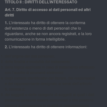
TITOLO II : DIRITTI DELL’INTERESSATO
Art. 7. Diritto di accesso ai dati personali ed altri
diritti
1.
L’interessato ha diritto di ottenere la conferma
dell’esistenza o meno di dati personali che lo
riguardano, anche se non ancora registrati, e la loro
comunicazione in forma intelligibile.
2.
L’interessato ha diritto di ottenere informazioni:
dell’origine dei dati personali;
delle finalità e modalità del trattamento;
della logica applicata in caso di trattamento effettuato
con l’ausilio di strumenti elettronici;
degli estremi identificativi del titolare, dei responsabili
e del rappresentante designato ai sensi dell’articolo
5, comma 2;
dei soggetti o delle categorie di soggetti ai quali i dati
personali possono essere comunicati o che possono
venirne a conoscenza in qualità di rappresentante