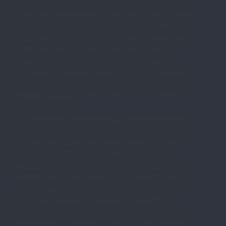
in base alle disposizioni del decreto-legge 3 maggio
1991, n. 143, convertito, con modificazioni, dalla
legge luglio 1991, n. 197,e successive modificazioni,
in materia di riciclaggio;
in base alle disposizioni del decreto-legge 31
dicembre 1991,n. 419, convertito, con modificazioni,
dalla legge 18 febbraio 1992,n. 172, e successive
modificazioni, in materia di sostegno alle vittime di
richieste estorsive;
da Commissioni parlamentari d’inchiesta istituite ai
sensi dell’articolo 82 della Costituzione;
da un soggetto pubblico, diverso dagli enti pubblici
economici,in base ad espressa disposizione di
legge, per esclusive finalità inerenti alla politica
monetaria e valutaria, al sistema dei pagamenti, al
controllo degli intermediari e dei mercati creditizi e
finanziari, nonchè alla tutela della loro stabilità;
ai sensi dell’articolo 24, comma 1, lettera f),
limitatamente al periodo durante il quale potrebbe